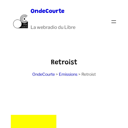
Aller
OndeCourte
au
contenu
La webradio du Libre
Retroist
OndeCourte
>
Emissions
>
Retroist