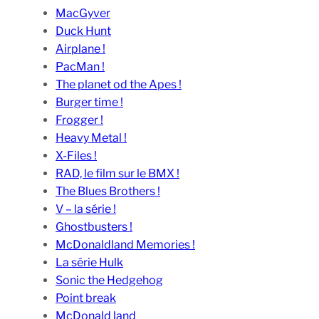
MacGyver
Duck Hunt
Airplane !
PacMan !
The planet od the Apes !
Burger time !
Frogger !
Heavy Metal !
X-Files !
RAD, le film sur le BMX !
The Blues Brothers !
V – la série !
Ghostbusters !
McDonaldland Memories !
La série Hulk
Sonic the Hedgehog
Point break
McDonald land