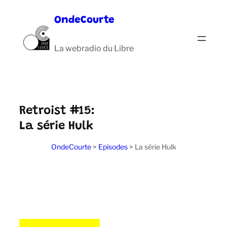
Aller
OndeCourte
au
contenu
La webradio du Libre
Retroist #15:
La série Hulk
OndeCourte
>
Episodes
>
La série Hulk