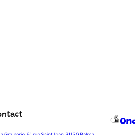
ontact
On
a Grainerie, 61 rue Saint Jean, 31130 Balma