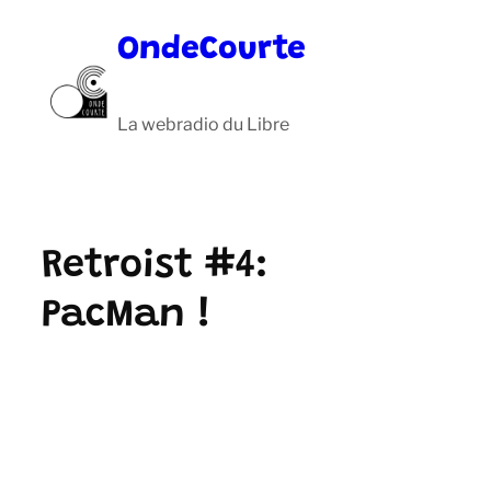
Aller
OndeCourte
au
contenu
La webradio du Libre
Retroist #4:
PacMan !