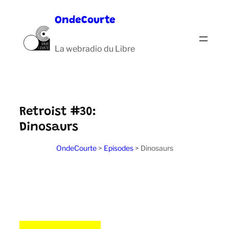
Aller
OndeCourte
au
contenu
La webradio du Libre
Retroist #30:
Dinosaurs
OndeCourte
>
Episodes
>
Dinosaurs