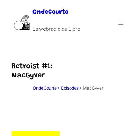
Aller
OndeCourte
au
contenu
La webradio du Libre
Retroist #1:
MacGyver
OndeCourte
>
Episodes
>
MacGyver