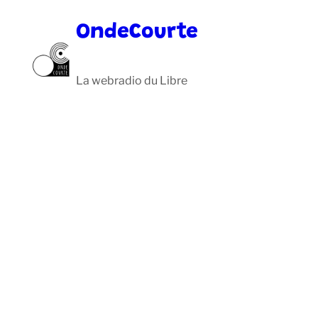
Aller
OndeCourte
au
contenu
La webradio du Libre