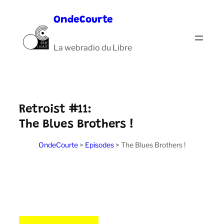
Aller
OndeCourte
au
contenu
La webradio du Libre
Retroist #11:
The Blues Brothers !
OndeCourte
>
Episodes
>
The Blues Brothers !