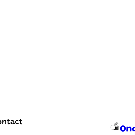
ontact
On