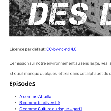
Licence par défaut:
CC-by-nc-nd 4.0
L’émission sur notre environnement au sens large. Réali
Et oui, il manque quelques lettres dans cet alphabet du
Episodes
A comme Abeille
B comme biodiversité
C comme Culture du risque – part1