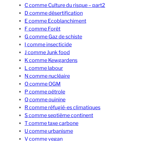
C comme Culture du risque – part2
D comme désertification
E comme Ecoblanchiment
F comme Forêt
G comme Gaz de schiste
I comme insecticide
J comme Junk food
K comme Kewgardens
L comme labour
N comme nucléaire
O comme OGM
P comme pétrole
Q comme quinine
R comme réfugié-es climatiques
S comme septième continent
T comme taxe carbone
U comme urbanisme
V comme vegan