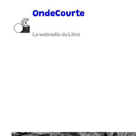
Aller
OndeCourte
au
contenu
La webradio du Libre