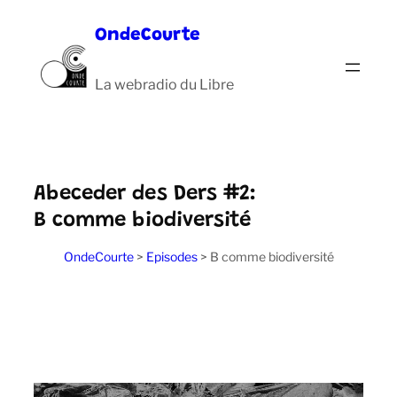
Aller
OndeCourte
au
contenu
La webradio du Libre
Abeceder des Ders #2:
B comme biodiversité
OndeCourte
>
Episodes
>
B comme biodiversité