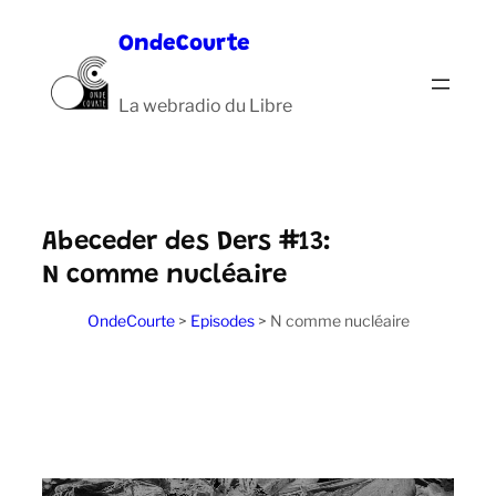
Aller
OndeCourte
au
contenu
La webradio du Libre
Abeceder des Ders #13:
N comme nucléaire
OndeCourte
>
Episodes
>
N comme nucléaire