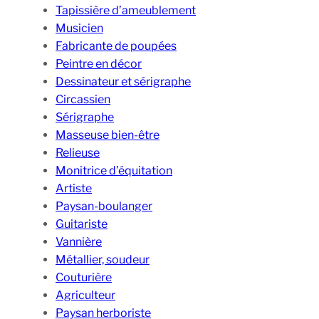
Tapissière d’ameublement
Musicien
Fabricante de poupées
Peintre en décor
Dessinateur et sérigraphe
Circassien
Sérigraphe
Masseuse bien-être
Relieuse
Monitrice d’équitation
Artiste
Paysan-boulanger
Guitariste
Vannière
Métallier, soudeur
Couturière
Agriculteur
Paysan herboriste