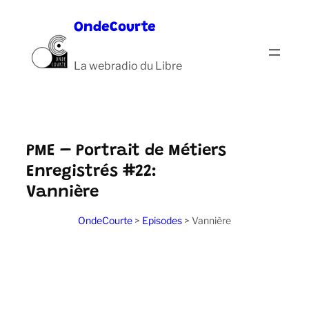
Aller
OndeCourte
au
contenu
La webradio du Libre
PME – Portrait de Métiers
Enregistrés #22:
Vannière
OndeCourte
>
Episodes
>
Vannière