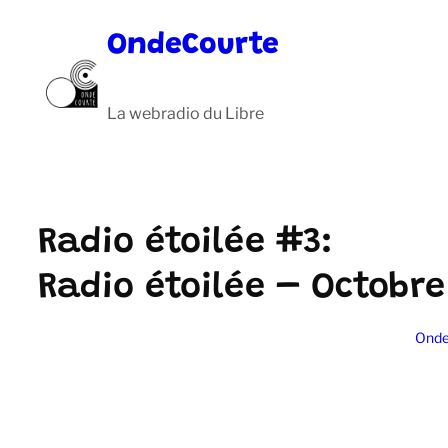
Aller
OndeCourte
au
contenu
La webradio du Libre
Radio étoilée #3:
Radio étoilée – Octobre 
Onde