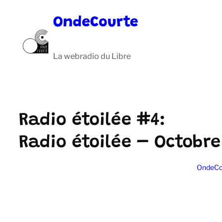
Aller
OndeCourte
au
contenu
La webradio du Libre
Radio étoilée #4:
Radio étoilée – Octobre
OndeCo