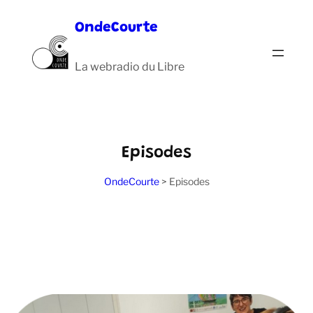
Aller
OndeCourte
au
contenu
La webradio du Libre
Episodes
OndeCourte
>
Episodes