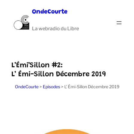
Aller
OndeCourte
au
contenu
La webradio du Libre
L’Émi’Sillon #2:
L’ Émi-Sillon Décembre 2019
OndeCourte
>
Episodes
>
L’ Émi-Sillon Décembre 2019