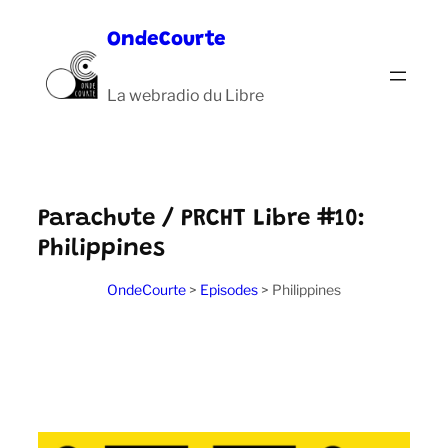
Aller
OndeCourte
au
contenu
La webradio du Libre
Parachute / PRCHT Libre #10:
Philippines
OndeCourte
>
Episodes
>
Philippines