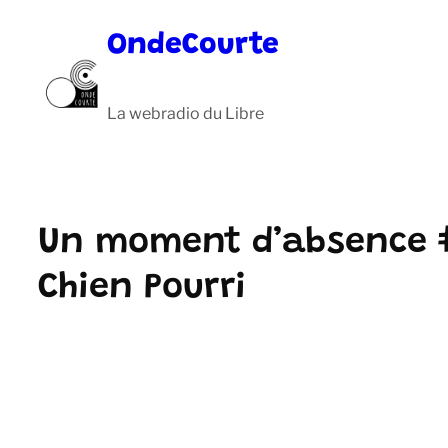
Aller
OndeCourte
au
contenu
La webradio du Libre
Un moment d’absence 
Chien Pourri