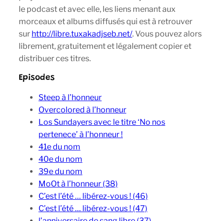
le podcast et avec elle, les liens menant aux
morceaux et albums diffusés qui est à retrouver
sur
http://libre.tuxakadjseb.net/
. Vous pouvez alors
librement, gratuitement et légalement copier et
distribuer ces titres.
Episodes
Steep à l’honneur
Overcolored à l’honneur
Los Sundayers avec le titre ‘No nos
pertenece’ à l’honneur !
41e du nom
40e du nom
39e du nom
MoOt à l’honneur (38)
C’est l’été … libérez-vous ! (46)
C’est l’été … libérez-vous ! (47)
l’anniversaire de sang libre (37)