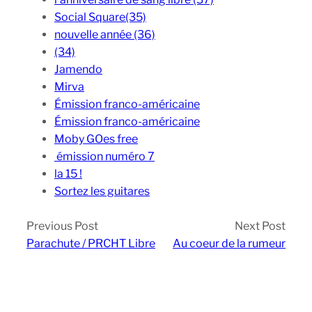
Social Square(35)
nouvelle année (36)
(34)
Jamendo
Mirva
Émission franco-américaine
Émission franco-américaine
Moby GOes free
émission numéro 7
la 15 !
Sortez les guitares
Previous Post
Next Post
Parachute / PRCHT Libre
Au coeur de la rumeur