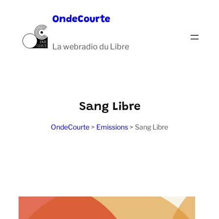
Aller
OndeCourte
au
contenu
La webradio du Libre
Sang Libre
OndeCourte
>
Emissions
>
Sang Libre