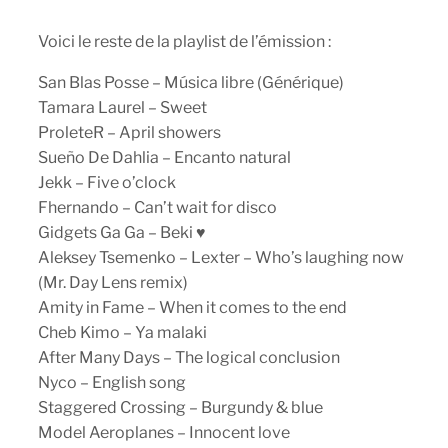
Voici le reste de la playlist de l’émission :
San Blas Posse – Música libre (Générique)
Tamara Laurel – Sweet
ProleteR – April showers
Sueño De Dahlia – Encanto natural
Jekk – Five o’clock
Fhernando – Can’t wait for disco
Gidgets Ga Ga – Beki ♥
Aleksey Tsemenko – Lexter – Who’s laughing now
(Mr. Day Lens remix)
Amity in Fame – When it comes to the end
Cheb Kimo – Ya malaki
After Many Days – The logical conclusion
Nyco – English song
Staggered Crossing – Burgundy & blue
Model Aeroplanes – Innocent love