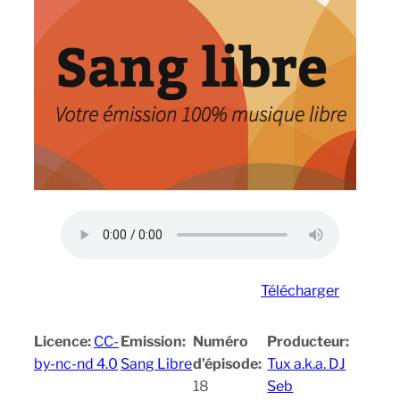
Télécharger
Licence:
CC-
Emission:
Numéro
Producteur:
by-nc-nd 4.0
Sang Libre
d’épisode:
Tux a.k.a. DJ
18
Seb