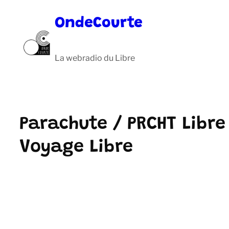
Aller
OndeCourte
au
contenu
La webradio du Libre
Parachute / PRCHT Libre
Voyage Libre