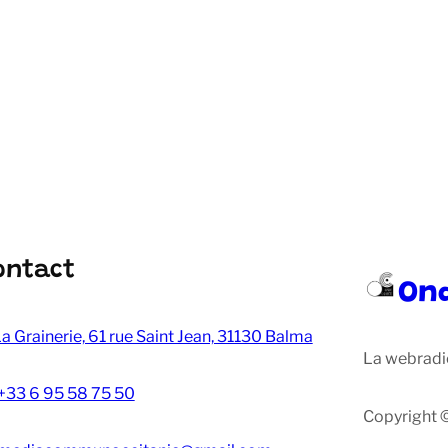
ontact
On
a Grainerie, 61 rue Saint Jean, 31130 Balma
La webradi
+33 6 95 58 75 50
Copyright 