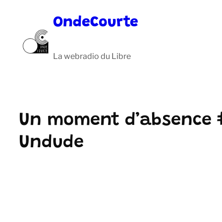
Aller
OndeCourte
au
contenu
La webradio du Libre
Un moment d’absence 
Undude