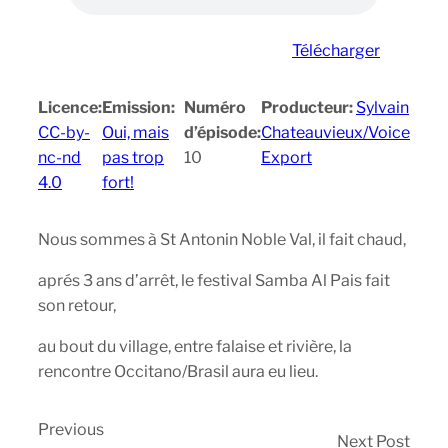
Télécharger
Licence:
Emission:
Numéro
Producteur:
Sylvain
CC-by-
Oui, mais
d’épisode:
Chateauvieux/Voice
nc-nd
pas trop
10
Export
4.0
fort!
Nous sommes à St Antonin Noble Val, il fait chaud,
aprés 3 ans d’arrêt, le festival Samba Al Pais fait
son retour,
au bout du village, entre falaise et rivière, la
rencontre Occitano/Brasil aura eu lieu.
Previous
Next Post