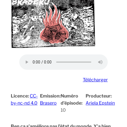
Télécharger
Licence:
CC-
Emission:
Numéro
Producteur:
by-nc-nd 4.0
Brasero
d’épisode:
Ariela Epstein
10
Ben ça s’améliore pas l’état du monde. Y’a bien