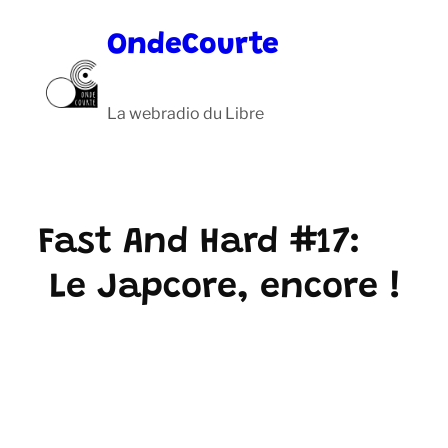
Aller
OndeCourte
au
contenu
La webradio du Libre
Fast And Hard #17:
Le Japcore, encore !