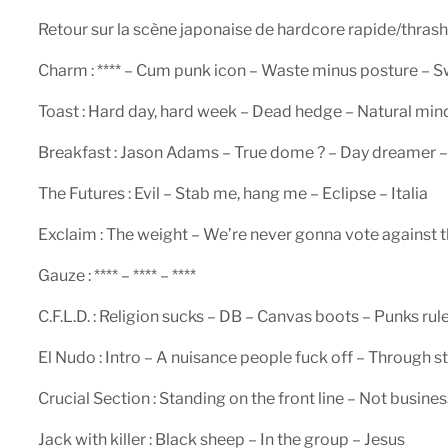
Retour sur la scène japonaise de hardcore rapide/thras
Charm : **** – Cum punk icon – Waste minus posture – S
Toast : Hard day, hard week – Dead hedge – Natural mind
Breakfast : Jason Adams – True dome ? – Day dreamer – Sp
The Futures : Evil – Stab me, hang me – Eclipse – Italia
Exclaim : The weight – We’re never gonna vote against t
Gauze : **** – **** – ****
C.F.L.D. : Religion sucks – DB – Canvas boots – Punks rul
El Nudo : Intro – A nuisance people fuck off – Through 
Crucial Section : Standing on the front line – Not busines
Jack with killer : Black sheep – In the group – Jesus