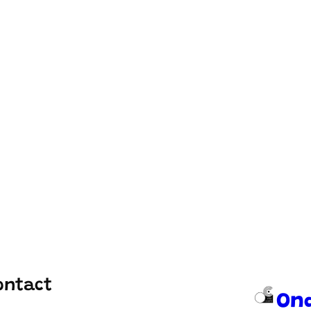
ontact
On