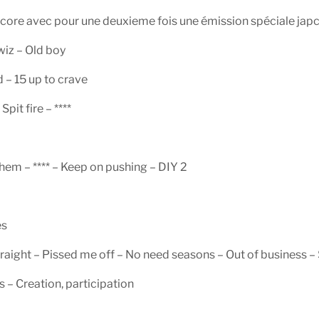
hcore avec pour une deuxieme fois une émission spéciale japc
wiz – Old boy
 – 15 up to crave
it fire – ****
hem – **** – Keep on pushing – DIY 2
es
straight – Pissed me off – No need seasons – Out of business 
s – Creation, participation