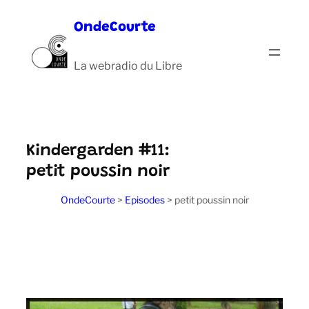
Aller
OndeCourte
au
contenu
La webradio du Libre
Kindergarden #11:
petit poussin noir
OndeCourte
>
Episodes
>
petit poussin noir