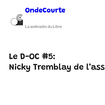
Aller
OndeCourte
au
contenu
La webradio du Libre
Le D-OC #5:
Nicky Tremblay de l’ass