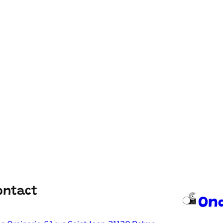
ontact
On