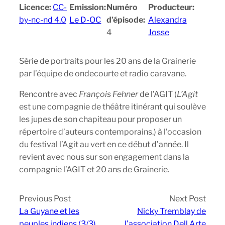
Licence:
CC-
Emission:
Numéro
Producteur:
by-nc-nd 4.0
Le D-OC
d’épisode:
Alexandra
4
Josse
Série de portraits pour les 20 ans de la Grainerie
par l’équipe de ondecourte et radio caravane.
Rencontre avec
François Fehner
de l’AGIT (
L’Agit
est une compagnie de théâtre itinérant qui soulève
les jupes de son chapiteau pour proposer un
répertoire d’auteurs contemporains.) à l’occasion
du festival l’Agit au vert en ce début d’année. Il
revient avec nous sur son engagement dans la
compagnie l’AGIT et 20 ans de Grainerie.
Previous Post
Next Post
La Guyane et les
Nicky Tremblay de
peuples indiens (3/3)
l’association Dell Arte