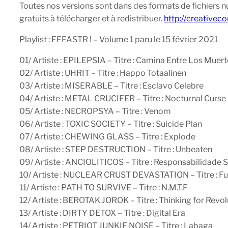
Toutes nos versions sont dans des formats de fichiers n
gratuits à télécharger et à redistribuer.
http://creativec
Playlist : FFFASTR ! – Volume 1 paru le 15 février 2021
01/ Artiste : EPILEPSIA – Titre : Camina Entre Los Muer
02/ Artiste : UHRIT – Titre : Happo Totaalinen
03/ Artiste : MISERABLE – Titre : Esclavo Celebre
04/ Artiste : METAL CRUCIFER – Titre : Nocturnal Curse
05/ Artiste : NECROPSYA – Titre : Venom
06/ Artiste : TOXIC SOCIETY – Titre : Suicide Plan
07/ Artiste : CHEWING GLASS – Titre : Explode
08/ Artiste : STEP DESTRUCTION – Titre : Unbeaten
09/ Artiste : ANCIOLITICOS – Titre : Responsabilidade S
10/ Artiste : NUCLEAR CRUST DEVASTATION – Titre : Fuc
11/ Artiste : PATH TO SURVIVE – Titre : N.M.T.F
12/ Artiste : BEROTAK JOROK – Titre : Thinking for Revol
13/ Artiste : DIRTY DETOX – Titre : Digital Era
14/ Artiste : PETRIOT JUNKIE NOISE – Titre : Labaga