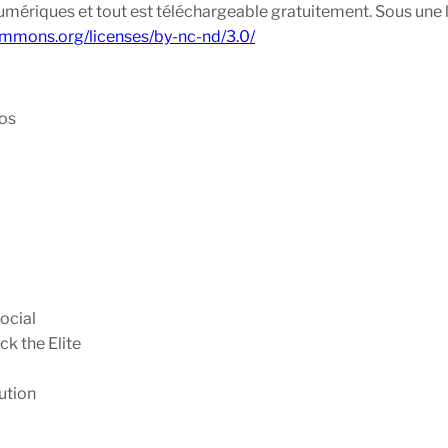
umériques et tout est téléchargeable gratuitement. Sous une l
ommons.org/licenses/by-nc-nd/3.0/
tos
ocial
k the Elite
ution