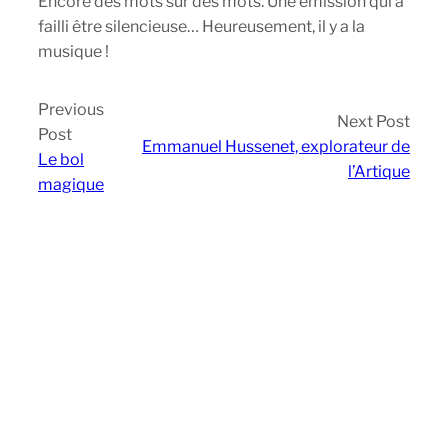
Encore des mots sur des mots. Une émission qui a
failli être silencieuse… Heureusement, il y a la
musique !
Previous
Next Post
Post
Emmanuel Hussenet, explorateur de
Le bol
l’Artique
magique