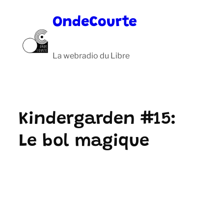
Aller
OndeCourte
au
contenu
La webradio du Libre
Kindergarden #15:
Le bol magique