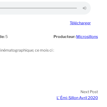
Télécharger
de:
5
Producteur:
Microsillons
cinématographique; ce mois ci :
Next Post
L’ Émi-Sillon Avril 2020