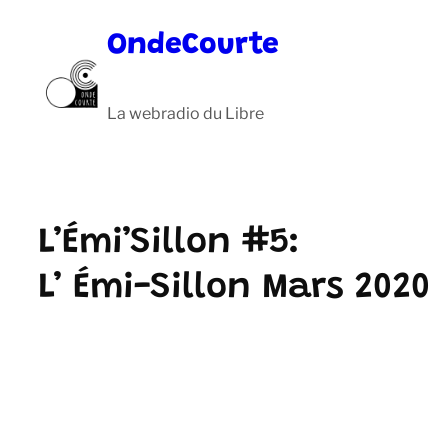
Aller
OndeCourte
au
contenu
La webradio du Libre
L’Émi’Sillon #5:
L’ Émi-Sillon Mars 2020