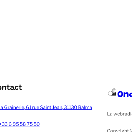
ontact
On
a Grainerie, 61 rue Saint Jean, 31130 Balma
La webradi
+33 6 95 58 75 50
Copyright 