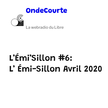
Aller
OndeCourte
au
contenu
La webradio du Libre
L’Émi’Sillon #6:
L’ Émi-Sillon Avril 2020