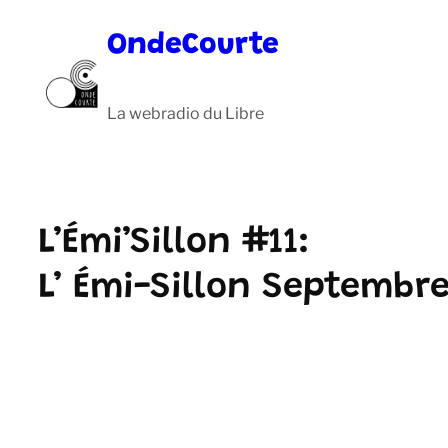
Aller
OndeCourte
au
contenu
La webradio du Libre
L’Émi’Sillon #11:
L’ Émi-Sillon Septembre