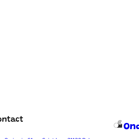
ontact
On