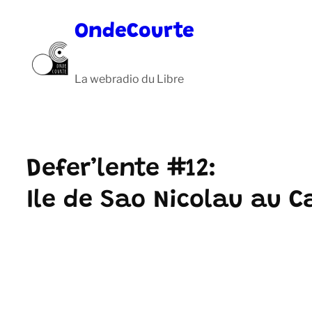
Aller
OndeCourte
au
contenu
La webradio du Libre
Defer’lente #12:
Ile de Sao Nicolau au C