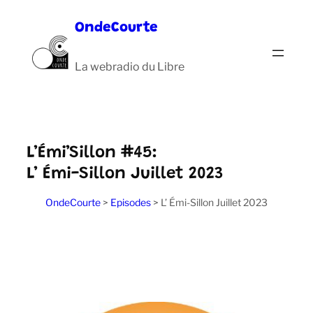
Aller
OndeCourte
au
contenu
La webradio du Libre
L’Émi’Sillon #45:
L’ Émi-Sillon Juillet 2023
OndeCourte
>
Episodes
>
L’ Émi-Sillon Juillet 2023