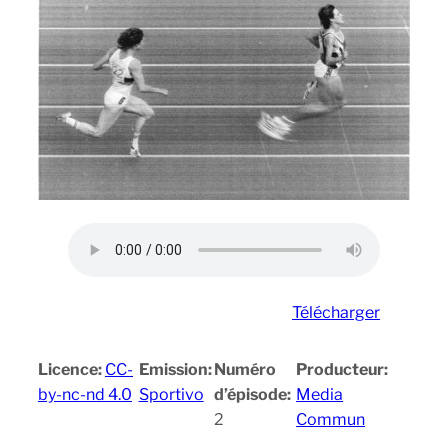
Télécharger
Licence:
CC-
Emission:
Numéro
Producteur:
by-nc-nd 4.0
Sportivo
d’épisode:
Media
2
Commun