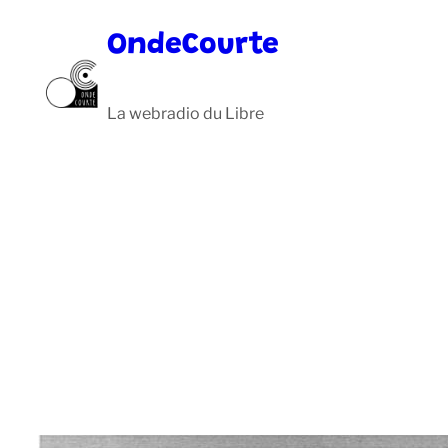
Aller
OndeCourte
au
contenu
La webradio du Libre