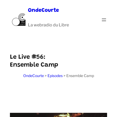
Aller
OndeCourte
au
contenu
La webradio du Libre
Le Live #56:
Ensemble Camp
OndeCourte
>
Episodes
>
Ensemble Camp