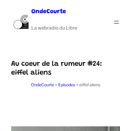
Aller
OndeCourte
au
contenu
La webradio du Libre
Au coeur de la rumeur #24:
eiffel aliens
OndeCourte
>
Episodes
>
eiffel aliens