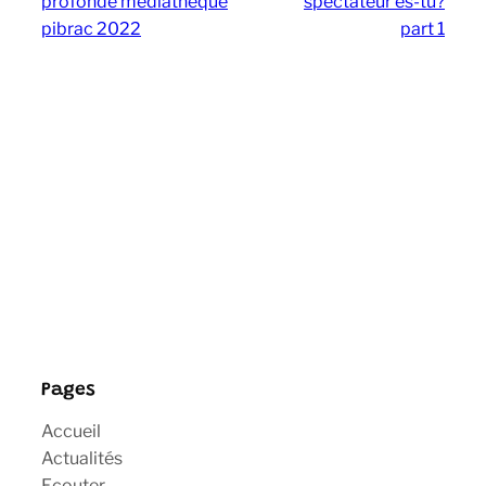
profonde mediatheque
spectateur es-tu?
pibrac 2022
part 1
Pages
Accueil
Actualités
Ecouter