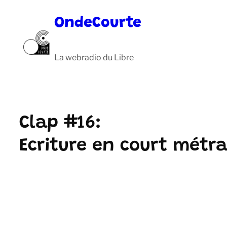
Aller
OndeCourte
au
contenu
La webradio du Libre
Clap #16:
Ecriture en court métra