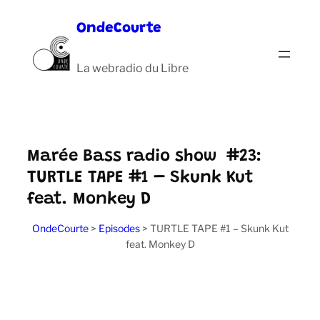
Aller
OndeCourte
au
contenu
La webradio du Libre
Marée Bass radio show #23:
TURTLE TAPE #1 – Skunk Kut
feat. Monkey D
OndeCourte
>
Episodes
>
TURTLE TAPE #1 – Skunk Kut
feat. Monkey D