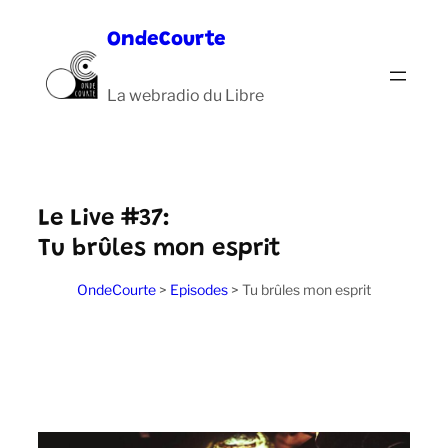
Aller
OndeCourte
au
contenu
La webradio du Libre
Le Live #37:
Tu brûles mon esprit
OndeCourte
>
Episodes
>
Tu brûles mon esprit