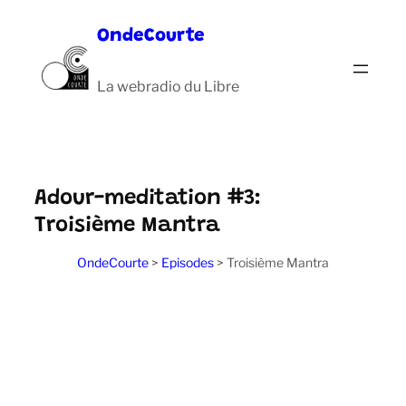
Aller
OndeCourte
au
contenu
La webradio du Libre
Adour-meditation #3:
Troisième Mantra
OndeCourte
>
Episodes
>
Troisième Mantra