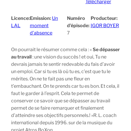
Télécharger
Licence:
Emission:
Un
Numéro
Producteur:
LAL
moment
d’épisode:
IGOR BOYER
d’absence
7
On pourrait le résumer comme cela : «
Se dépasser
au travail
: une vision du succès ! et oui, Tu ne
devrais jamais te sentir redevable du fais d’avoir
un emploi. Car si tu es là où tu es, c’est que tu le
mérites. On ne te fait pas une fleur en
t’embauchant. On te prends car tu es bon. Et cela, il
faut le garder à l’esprit. Cela te permet de
conserver ce savoir que se dépasser au travail
permet de se faire remarquer et finalement
d’atteindre ses objectifs personnels.! »R. L. coach
international depuis 1996. sur de la musique du
projet Atros BoXon.