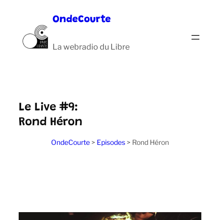
Aller
OndeCourte
au
contenu
La webradio du Libre
Le Live #9:
Rond Héron
OndeCourte
>
Episodes
>
Rond Héron