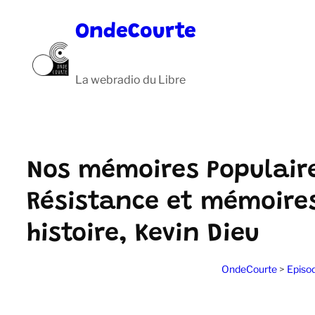
Aller
OndeCourte
au
contenu
La webradio du Libre
Nos mémoires Populair
Résistance et mémoires 
histoire, Kevin Dieu
OndeCourte
>
Episo