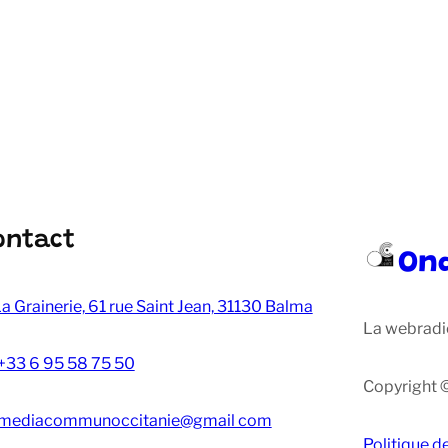
ontact
On
a Grainerie, 61 rue Saint Jean, 31130 Balma
La webradi
+33 6 95 58 75 50
Copyright 
mediacommunoccitanie@gmail com
Politique d