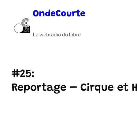
Aller
OndeCourte
au
contenu
La webradio du Libre
#25:
Reportage – Cirque et 