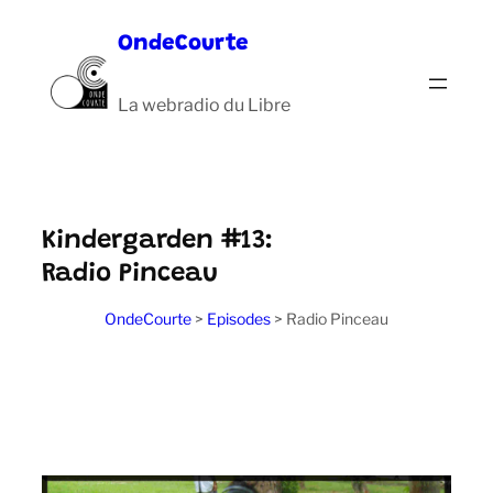
Aller
OndeCourte
au
contenu
La webradio du Libre
Kindergarden #13:
Radio Pinceau
OndeCourte
>
Episodes
>
Radio Pinceau