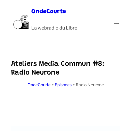
Aller
OndeCourte
au
contenu
La webradio du Libre
Ateliers Media Commun #8:
Radio Neurone
OndeCourte
>
Episodes
>
Radio Neurone